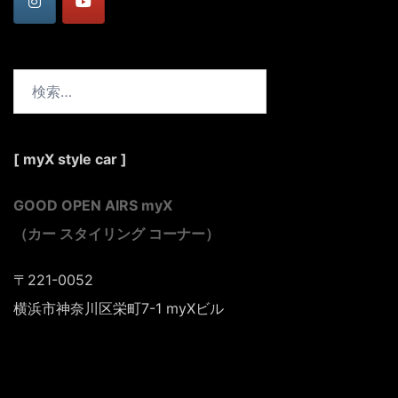
検
索:
[ myX style car ]
GOOD OPEN AIRS myX
（カー スタイリング コーナー）
〒221-0052
横浜市神奈川区栄町7-1
myXビル