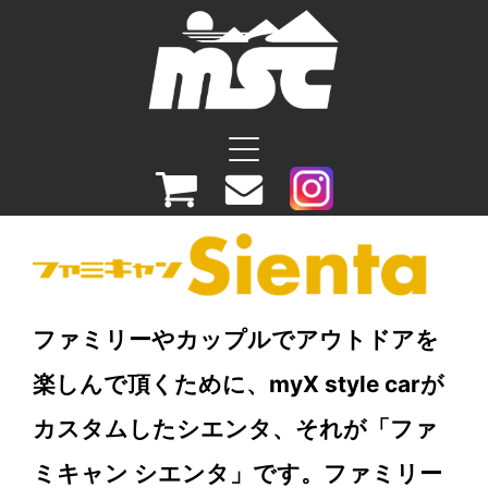
コ
ン
テ
ン
ツ
へ
ス
キ
ッ
プ
ファミリーやカップルでアウトドアを
楽しんで頂くために、myX style carが
カスタムしたシエンタ、それが「ファ
ミキャン シエンタ」です。ファミリー