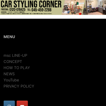
MENU
msc LINE-UP
CONCEPT
HOW TO PLAY
NEWS
YouTube
PRIVACY POLICY